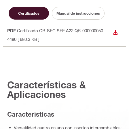
Certificados
Manual de instrucciones
PDF
Certificado QR-SEC SFE A22 QR-000000050
DESCA
4480
[ 680.3 KB ]
Características &
Aplicaciones
Características
Versatilidad cuatro en uno con insertos intercambiables: