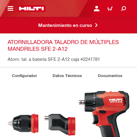
ONTENIDO PRINCIPAL
INICIE SESIÓN O REGÍST
CARRITO
Mantenimiento en curso
ATORNILLADORA TALADRO DE MÚLTIPLES
MANDRILES SFE 2-A12
Atorn. tal. a batería SFE 2-A12 caja
#2241781
Configurador
Datos Técnicos
Documentos