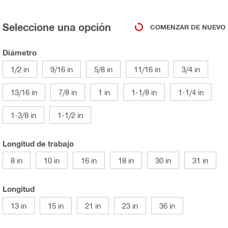
Seleccione una opción
COMENZAR DE NUEVO
Diámetro
1/2 in
9/16 in
5/8 in
11/16 in
3/4 in
13/16 in
7/8 in
1 in
1-1/8 in
1-1/4 in
1-3/8 in
1-1/2 in
Longitud de trabajo
8 in
10 in
16 in
18 in
30 in
31 in
Longitud
13 in
15 in
21 in
23 in
36 in