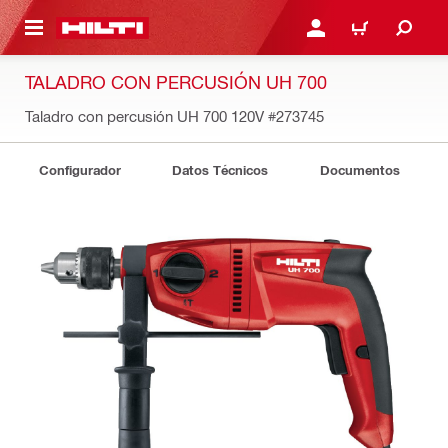
ONTENIDO PRINCIPAL
INICIE SESIÓN O REGÍST
CARRITO
TALADRO CON PERCUSIÓN UH 700
Taladro con percusión UH 700 120V
#273745
Configurador
Datos Técnicos
Documentos