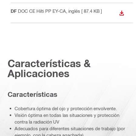
PDF
DOC CE Hilti PP EY-CA
, inglés
[ 87.4 KB ]
DESCA
Características &
Aplicaciones
Características
Cobertura óptima del ojo y protección envolvente.
Visión óptima en todas las situaciones y protección
contra la radiación UV
Adecuados para diferentes situaciones de trabajo (por
ejemplo, con la cabeza agachada)