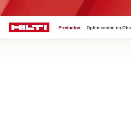
Productos
Optimización en Obr
Registro
¿N
Inicio
Productos
Herramientas eléctricas
MARTILLOS DEMOLEDORES Y ROMPED
COMPRAR
MÁS INFORMACIÓN
Descubra nuestra gama de martillos rompedores pequeños y ma
polvo durante los trabajos de astillado, demolición y retirada
Filtro
Martillo 