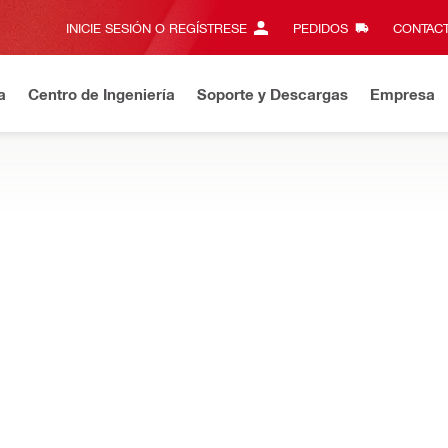
INICIE SESIÓN O REGÍSTRESE
PEDIDOS
CONTACT
a
Centro de Ingeniería
Soporte y Descargas
Empresa
uevo en Hilti Online? Disfrute los beneficios que ofrece su cuenta
ORES
rtillos demoledores pesados, diseñados para reducir la exposició
 de hormigón
NURON
rompedor a batería TE 500-22 SDS-Max
NURO