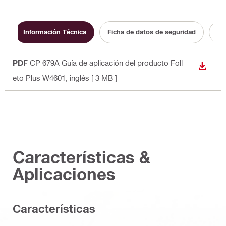
Información Técnica
Ficha de datos de seguridad
Do
PDF
CP 679A Guía de aplicación del producto Foll
DESCA
eto Plus W4601
, inglés
[ 3 MB ]
Características &
Aplicaciones
Características