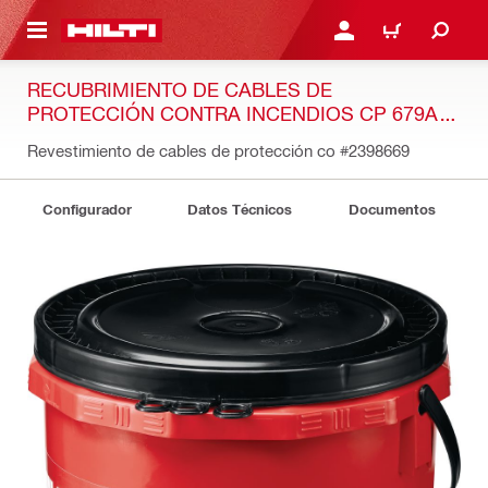
ONTENIDO PRINCIPAL
INICIE SESIÓN O REGÍST
CARRITO
RECUBRIMIENTO DE CABLES DE
PROTECCIÓN CONTRA INCENDIOS CP 679A
PLUS
Revestimiento de cables de protección co
#2398669
Configurador
Datos Técnicos
Documentos