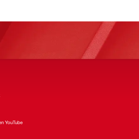
k
 en YouTube