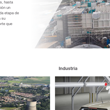
, hasta 
ión un 
a etapa de 
 su 
rte que 
Industria