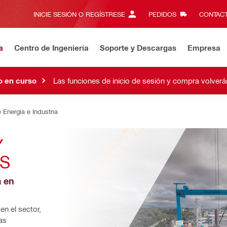
INICIE SESIÓN O REGÍSTRESE
PEDIDOS
CONTACT
a
Centro de Ingeniería
Soporte y Descargas
Empresa
 en curso
Las funciones de inicio de sesión y compra volver
 Energía e Industria
 
S
 en 
n el sector, 
s 