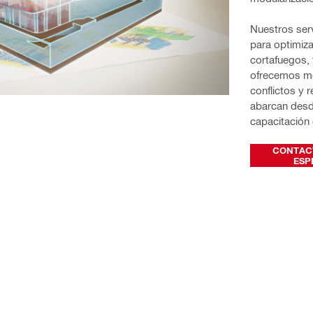
Nuestros serv
para optimiza
cortafuegos,
ofrecemos mo
conflictos y 
abarcan desd
capacitación 
CONTAC
ESP