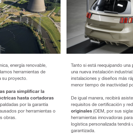
mica, energía renovable,
Tanto si está reequipando una
indamos herramientas de
una nueva instalación industria
a su proyecto.
instalaciones y diseños más ráp
menor tiempo de inactividad p
s para simplificar la
léctricas hasta cortadoras
De igual manera, recibirá asist
paldadas por la garantía
requisitos de certificación y r
 causados por herramientas o
originales
(OEM, por sus siglas
as obras.
herramientas innovadoras para
logística personalizada tendrá
garantizada.