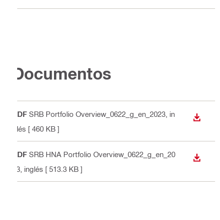
Documentos
PDF
SRB Portfolio Overview_0622_g_en_2023
, in
DESCA
glés
[ 460 KB ]
PDF
SRB HNA Portfolio Overview_0622_g_en_20
DESCA
23
, inglés
[ 513.3 KB ]