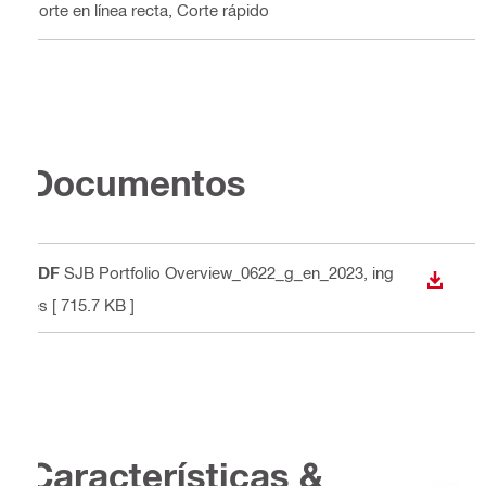
Corte en línea recta, Corte rápido
Documentos
PDF
SJB Portfolio Overview_0622_g_en_2023
, ing
DESCA
lés
[ 715.7 KB ]
Características &