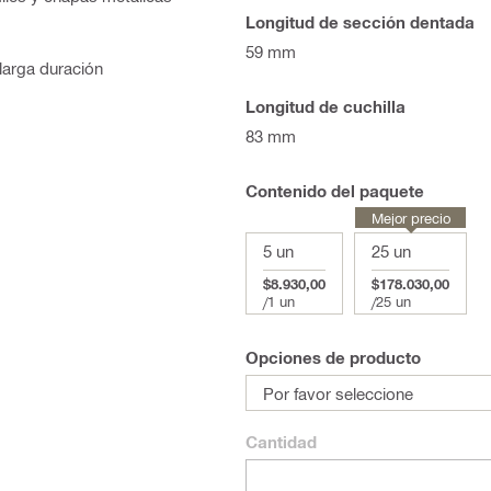
Longitud de sección dentada
59 mm
 larga duración
Longitud de cuchilla
83 mm
Contenido del paquete
Mejor precio
5 un
25 un
$8.930,00
$178.030,00
/
1 un
/
25 un
Opciones de producto
Por favor seleccione
Cantidad