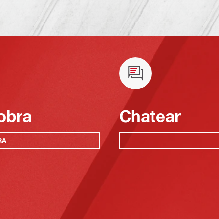
obra
Chatear
RA