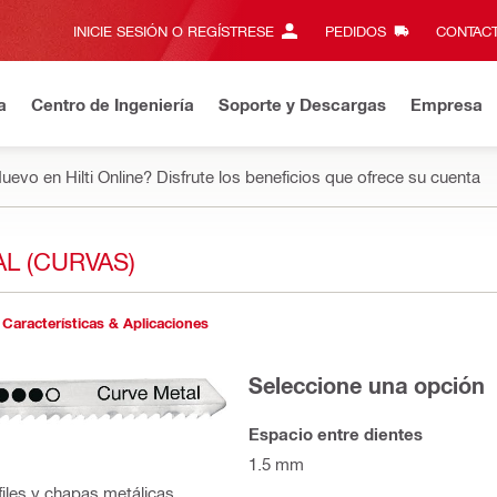
INICIE SESIÓN O REGÍSTRESE
PEDIDOS
CONTACT
a
Centro de Ingeniería
Soporte y Descargas
Empresa
uevo en Hilti Online? Disfrute los beneficios que ofrece su cuenta
L (CURVAS)
Características & Aplicaciones
Seleccione una opción
Espacio entre dientes
1.5 mm
files y chapas metálicas