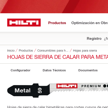
Productos
Optimización en Obr
Registro
¿N
Inicio
Productos
Consumibles para herramientas
Hojas para sierra
HOJAS DE SIERRA DE CALAR PARA META
Configurador
Datos Técnicos
Documentos
Hojas de sierra de calar bimetálicas para cortes curvos de per