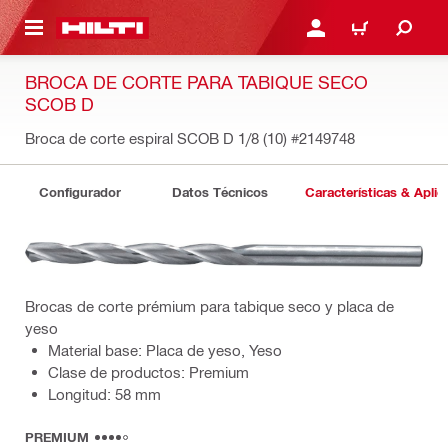
ONTENIDO PRINCIPAL
INICIE SESIÓN O REGÍST
CARRITO
BROCA DE CORTE PARA TABIQUE SECO
SCOB D
Broca de corte espiral SCOB D 1/8 (10)
#2149748
Configurador
Datos Técnicos
Características & Aplic
Brocas de corte prémium para tabique seco y placa de
yeso
Material base: Placa de yeso, Yeso
Clase de productos: Premium
Longitud: 58 mm
PREMIUM