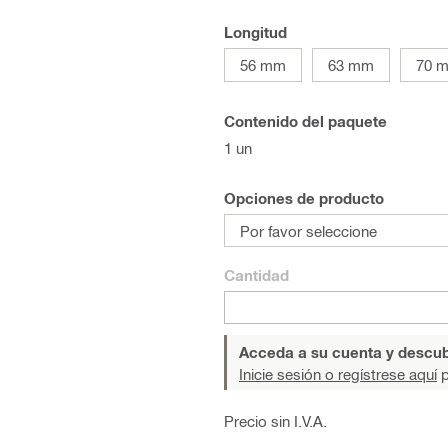
Longitud
56 mm
63 mm
70 
Contenido del paquete
1 un
Opciones de producto
Por favor seleccione
Cantidad
Acceda a su cuenta y descub
Inicie sesión o regístrese aquí
p
Precio sin I.V.A.