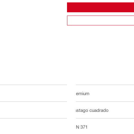
Premium
Vástago cuadrado
DIN 371