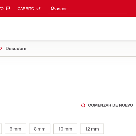
Sugerencias de búsqueda
Buscar
O‎
CARRITO
Descubrir
COMENZAR DE NUEVO
6 mm
8 mm
10 mm
12 mm