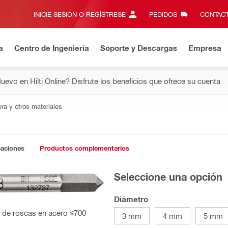
INICIE SESIÓN O REGÍSTRESE
PEDIDOS
CONTACT
a
Centro de Ingeniería
Soporte y Descargas
Empresa
uevo en Hilti Online? Disfrute los beneficios que ofrece su cuenta
ra y otros materiales
caciones
Productos complementarios
Seleccione una opción
Diámetro
 de roscas en acero ≤700
3 mm
4 mm
5 mm