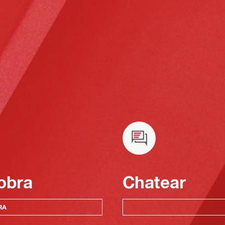
obra
Chatear
RA