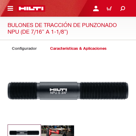
ONTENIDO PRINCIPAL
INICIE SESIÓN O REGÍST
CARRITO
BULONES DE TRACCIÓN DE PUNZONADO
NPU (DE 7/16” A 1-1/8”)
Configurador
Características & Aplicaciones