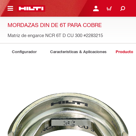
ONTENIDO PRINCIPAL
INICIE SESIÓN O REGÍST
CARRITO
MORDAZAS DIN DE 6T PARA COBRE
Matriz de engarce NCR 6T D CU 300
#2283215
Configurador
Características & Aplicaciones
Productos