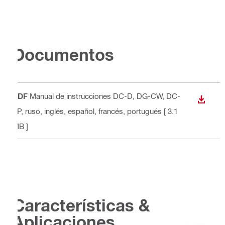
Documentos
PDF
Manual de instrucciones DC-D, DG-CW, DC-
DESCA
TP
, ruso, inglés, español, francés, portugués
[ 3.1
MB ]
Características &
Aplicaciones