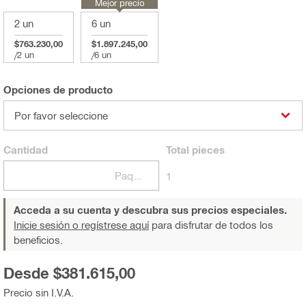
Mejor precio
2 un
6 un
$763.230,00
$1.897.245,00
/
2 un
/
6 un
Opciones de producto
Por favor seleccione
Cantidad
Total
pieces
Paquetes
1
Acceda a su cuenta y descubra sus precios especiales.
Inicie sesión o regístrese aquí
para disfrutar de todos los
beneficios.
Desde $381.615,00
Precio sin I.V.A.