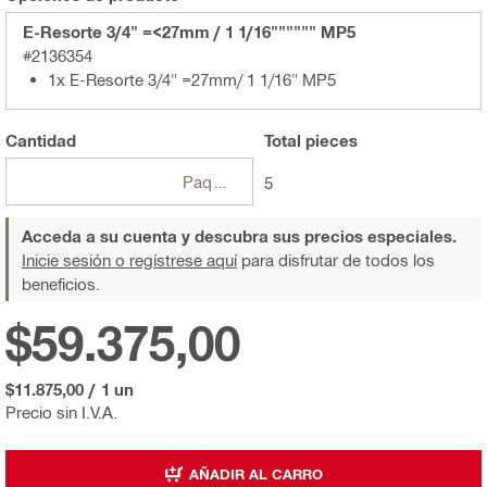
E-Resorte 3/4" =<27mm / 1 1/16"""""" MP5
#2136354
1x E-Resorte 3/4" =27mm/ 1 1/16" MP5
Cantidad
Total
pieces
Paquetes
5
Acceda a su cuenta y descubra sus precios especiales.
Inicie sesión o regístrese aquí
para disfrutar de todos los
beneficios.
$59.375,00
$11.875,00
/
1 un
Precio sin I.V.A.
AÑADIR AL CARRO