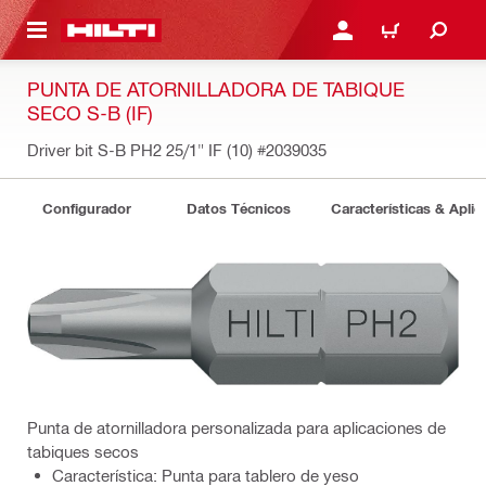
ONTENIDO PRINCIPAL
INICIE SESIÓN O REGÍST
CARRITO
PUNTA DE ATORNILLADORA DE TABIQUE
SECO S-B (IF)
Driver bit S-B PH2 25/1" IF (10)
#2039035
Configurador
Datos Técnicos
Características & Aplic
Punta de atornilladora personalizada para aplicaciones de
tabiques secos
Característica: Punta para tablero de yeso