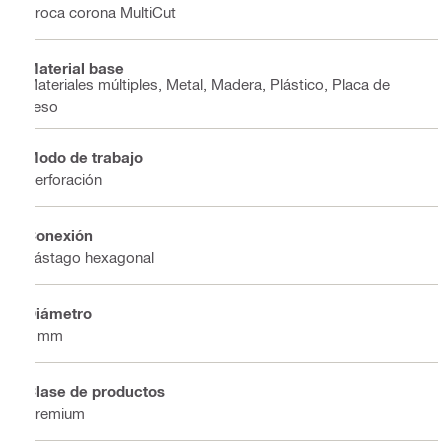
Broca corona MultiCut
Material base
Materiales múltiples, Metal, Madera, Plástico, Placa de
yeso
Modo de trabajo
Perforación
Conexión
Vástago hexagonal
Diámetro
7 mm
Clase de productos
Premium