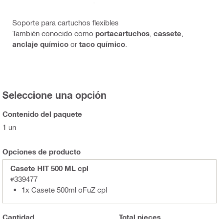
Soporte para cartuchos flexibles
También conocido como
portacartuchos
,
cassete
,
anclaje químico
or
taco químico
.
Seleccione una opción
Contenido del paquete
1 un
Opciones de producto
Casete HIT 500 ML cpl
#339477
1x Casete 500ml oFuZ cpl
Cantidad
Total
pieces