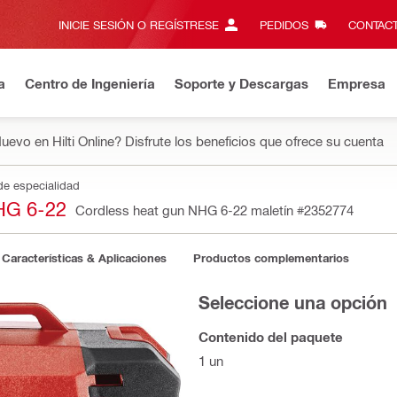
INICIE SESIÓN O REGÍSTRESE
PEDIDOS
CONTACT
a
Centro de Ingeniería
Soporte y Descargas
Empresa
uevo en Hilti Online? Disfrute los beneficios que ofrece su cuenta
de especialidad
HG 6-22
Cordless heat gun NHG 6-22 maletín
#2352774
Características & Aplicaciones
Productos complementarios
Seleccione una opción
Contenido del paquete
1 un