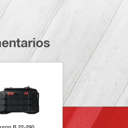
entarios
Nuron B 22-290