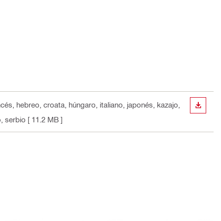
ncés, hebreo, croata, húngaro, italiano, japonés, kazajo,
DESCA
, serbio
[ 11.2 MB ]