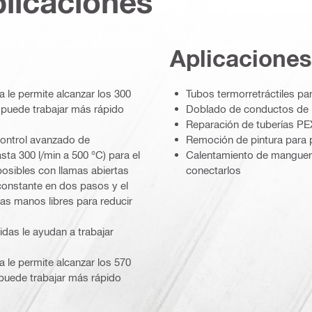
plicaciones
Aplicaciones
da le permite alcanzar los 300
Tubos termorretráctiles pa
 puede trabajar más rápido
Doblado de conductos de PV
Reparación de tuberías PEX 
 control avanzado de
Remoción de pintura para p
sta 300 l/min a 500 °C) para el
Calentamiento de manguera
osibles con llamas abiertas
conectarlos
constante en dos pasos y el
las manos libres para reducir
uidas le ayudan a trabajar
da le permite alcanzar los 570
 puede trabajar más rápido