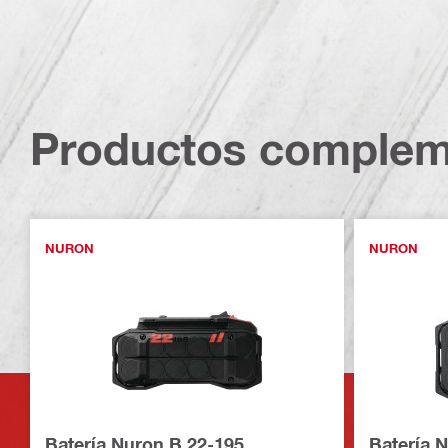
Productos complem
NURON
NURON
Batería Nuron B 22-195
Batería 