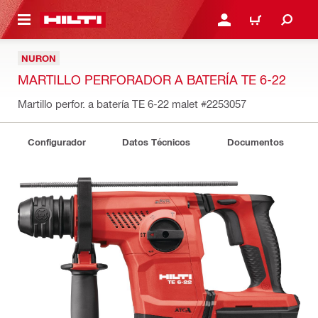
ONTENIDO PRINCIPAL
INICIE SESIÓN O REGÍST
CARRITO
NURON
MARTILLO PERFORADOR A BATERÍA TE 6-22
Martillo perfor. a batería TE 6-22 malet
#2253057
Configurador
Datos Técnicos
Documentos