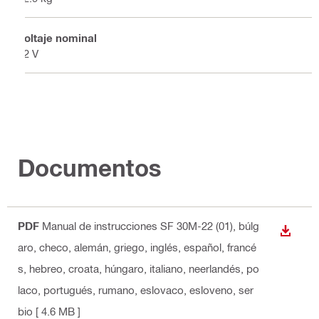
Voltaje nominal
22 V
Documentos
PDF
Manual de instrucciones SF 30M-22 (01)
, búlg
DESCA
aro, checo, alemán, griego, inglés, español, francé
s, hebreo, croata, húngaro, italiano, neerlandés, po
laco, portugués, rumano, eslovaco, esloveno, ser
bio
[ 4.6 MB ]