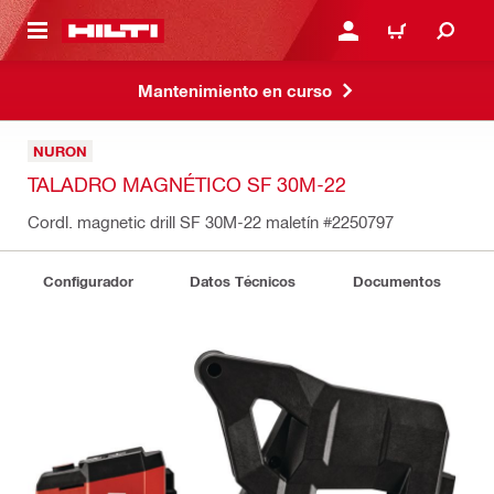
ONTENIDO PRINCIPAL
INICIE SESIÓN O REGÍST
CARRITO
Mantenimiento en curso
NURON
TALADRO MAGNÉTICO SF 30M-22
Cordl. magnetic drill SF 30M-22 maletín
#2250797
Configurador
Datos Técnicos
Documentos