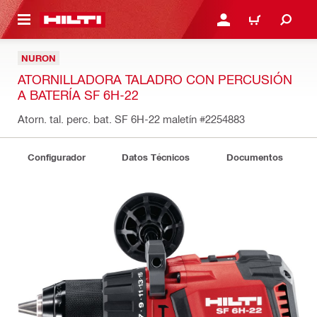
ONTENIDO PRINCIPAL
INICIE SESIÓN O REGÍST
CARRITO
NURON
ATORNILLADORA TALADRO CON PERCUSIÓN
A BATERÍA SF 6H-22
Atorn. tal. perc. bat. SF 6H-22 maletín
#2254883
Configurador
Datos Técnicos
Documentos