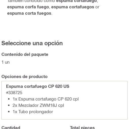
También conocido como
espuma cortafuego
,
espuma corfa fuego
,
espuma cortafuegos
or
espuma corta fuegos
.
Seleccione una opción
Contenido del paquete
1 un
Opciones de producto
Espuma cortafuego CP 620 US
#338725
1x Espuma cortafuego CP 620 cpl
2x Mezclador ZWM18J cpl
1x Tubo prolongador
Cantidad
Total
pieces