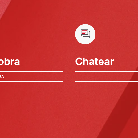
obra
Chatear
RA