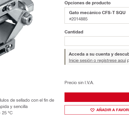
Opciones de producto
Gato mecánico CFS-T SQU
#2014885
Cantidad
Acceda a su cuenta y descub
Inicie sesión o regístrese aquí
p
Precio sin I.V.A.
os de sellado con el fin de
pida y sencilla
AÑADIR A FAVOR
- 25 °C