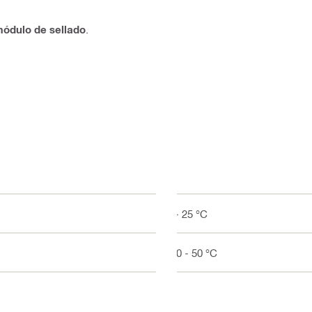
ódulo de sellado
.
5 - 25 °C
-40 - 50 °C