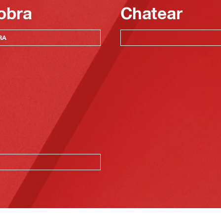
obra
Chatear
RA