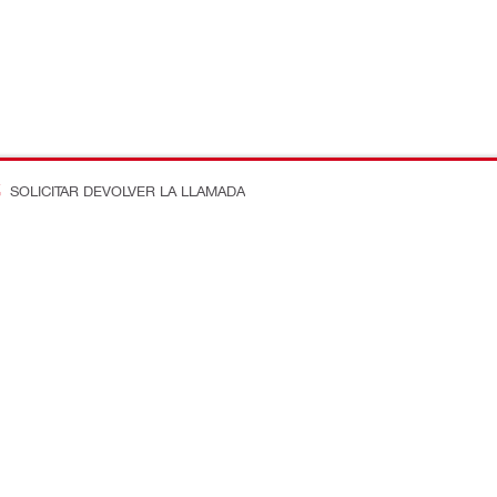
SOLICITAR DEVOLVER LA LLAMADA
n en la obra
Conecte con nosotros
ostos
Dénos Me Gusta en Faceboo