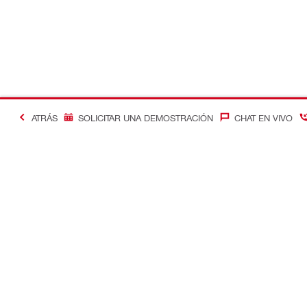
ATRÁS
SOLICITAR UNA DEMOSTRACIÓN
CHAT EN VIVO
Contacto
Optimizació
Contáctenos
Control de c