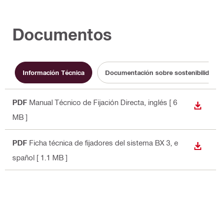
Documentos
Información Técnica
Documentación sobre sostenibilidad
PDF
Manual Técnico de Fijación Directa
, inglés
[ 6
DESCA
MB ]
PDF
Ficha técnica de fijadores del sistema BX 3
, e
DESCA
spañol
[ 1.1 MB ]