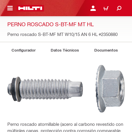
ONTENIDO PRINCIPAL
INICIE SESIÓN O REGÍST
CARRITO
PERNO ROSCADO S-BT-MF MT HL
Perno roscado S-BT-MF MT W10/15 AN 6 HL
#2350880
Configurador
Datos Técnicos
Documentos
Perno roscado atornillable (acero al carbono revestido con
múltiples capas, protección contra corrosión comparable