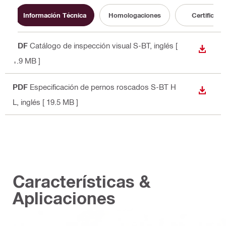
Información Técnica
Homologaciones
Certificado
PDF
Catálogo de inspección visual S-BT
, inglés
[
DESCA
1.9 MB ]
PDF
Especificación de pernos roscados S-BT H
DESCA
L
, inglés
[ 19.5 MB ]
Características &
Aplicaciones