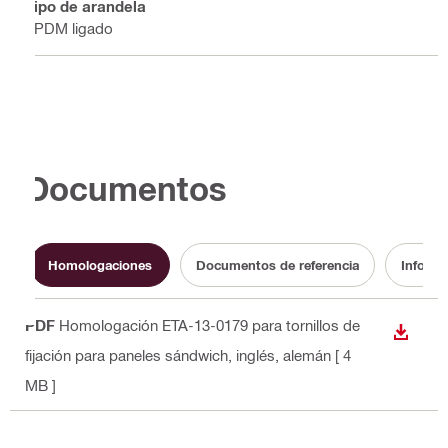
Tipo de arandela
EPDM ligado
Documentos
Homologaciones
Documentos de referencia
Informa
PDF
Homologación ETA-13-0179 para tornillos de
DESCA
fijación para paneles sándwich
, inglés, alemán
[ 4
MB ]