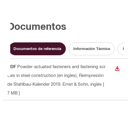
Documentos
Documentos de referencia
Información Técnica
Hom
PDF
Powder-actuated fasteners and fastening scr
DESCA
ews in steel construction (en inglés), Reimpresión
de Stahlbau-Kalender 2019, Ernst & Sohn
, inglés
[
7 MB ]