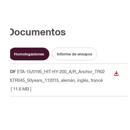
Documentos
Homologaciones
Informe de ensayos
PDF
ETA-15/0195_HIT-HY-200_A/R_Anchor_TR02
DESCA
9&TR045_50years_112015
, alemán, inglés, francé
s
[ 11.6 MB ]