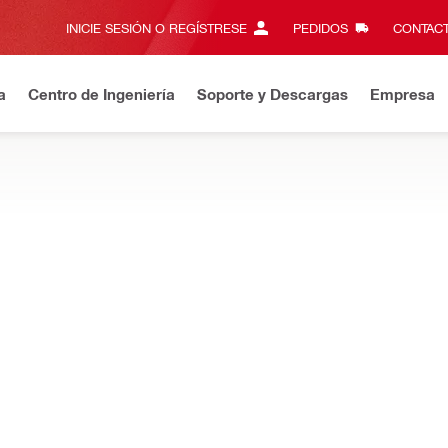
INICIE SESIÓN O REGÍSTRESE
PEDIDOS
CONTACT
a
Centro de Ingeniería
Soporte y Descargas
Empresa
uevo en Hilti Online? Disfrute los beneficios que ofrece su cuenta
N SOPORTES DE PERFORACIÓN
inar residuos durante la perforación con corona hueca de diamante
o más
ión de agua DD-WS-150