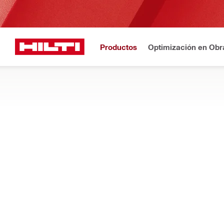
Productos
Optimización en Obr
Registro
¿N
Inicio
Productos
Gestión del polvo y del agua
COLECTORES DE AGUA INSTALADOS E
Componentes instalados en soportes de perforación para elim
agua, mangueras, adaptadores, arandelas de sellado y much
Filtro
Alimentac