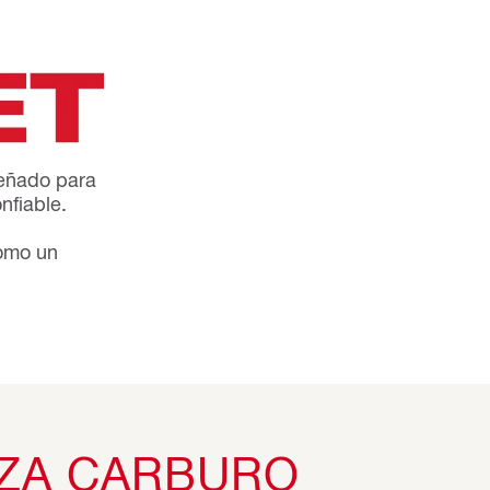
señado para
nfiable.
como un
EZA CARBURO