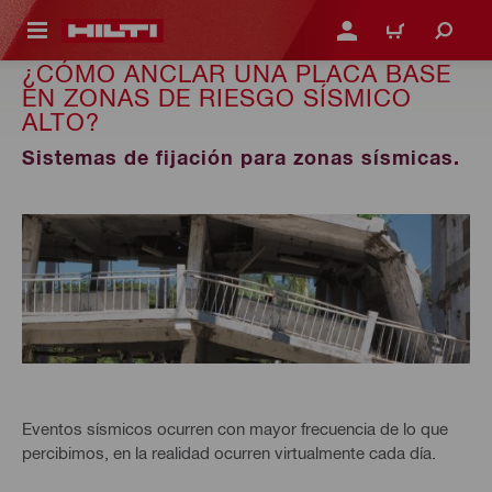
ONTENIDO PRINCIPAL
INICIE SESIÓN O REGÍST
CARRITO
¿CÓMO ANCLAR UNA PLACA BASE
EN ZONAS DE RIESGO SÍSMICO
ALTO?
Sistemas de fijación para zonas sísmicas.
Eventos sísmicos ocurren con mayor frecuencia de lo que
percibimos, en la realidad ocurren virtualmente cada día.