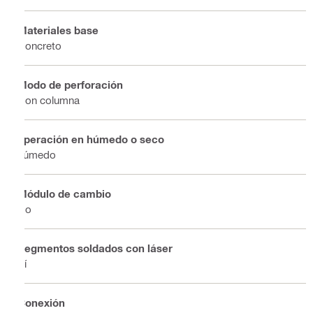
Materiales base
Concreto
Modo de perforación
Con columna
operación en húmedo o seco
húmedo
Módulo de cambio
No
Segmentos soldados con láser
Sí
Conexión