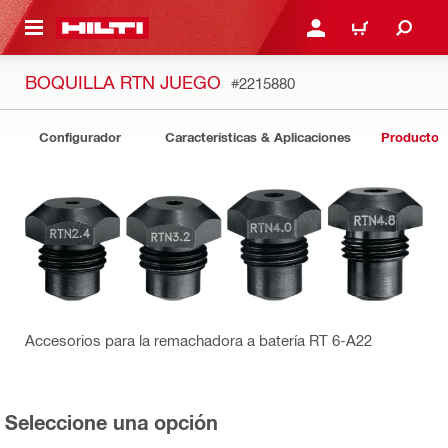
ONTENIDO PRINCIPAL
INICIE SESIÓN O REGÍST
CARRITO
BOQUILLA RTN JUEGO
#2215880
Configurador
Características & Aplicaciones
Productos
Accesorios para la remachadora a batería RT 6-A22
Seleccione una opción