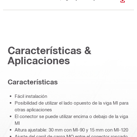
DESCA
Características &
Aplicaciones
Características
Fácil instalación
Posibilidad de utilizar el lado opuesto de la viga MI para
otras aplicaciones
El conector se puede utilizar encima o debajo de la viga
MI
Altura ajustable: 30 mm con MI-90 y 15 mm con MI-120
Ajuste del carril de carga MQ entre el conector roscado