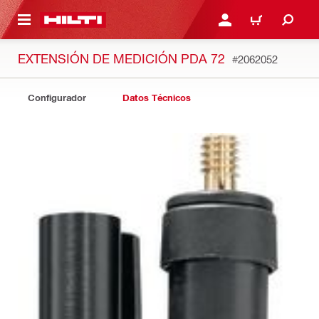
ONTENIDO PRINCIPAL
INICIE SESIÓN O REGÍST
CARRITO
EXTENSIÓN DE MEDICIÓN PDA 72
#2062052
Configurador
Datos Técnicos