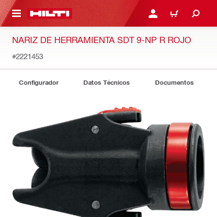
ONTENIDO PRINCIPAL
INICIE SESIÓN O REGÍST
CARRITO
NARIZ DE HERRAMIENTA SDT 9-NP R ROJO
#2221453
Configurador
Datos Técnicos
Documentos